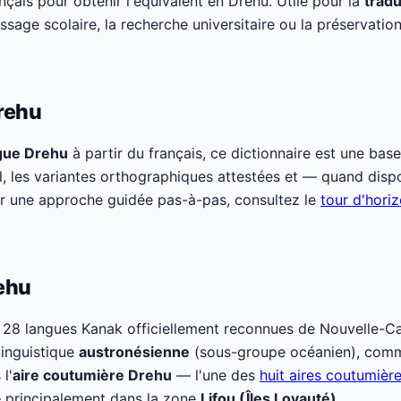
nçais pour obtenir l'équivalent en Drehu. Utile pour la
tradu
issage scolaire, la recherche universitaire ou la préservation
rehu
ngue Drehu
à partir du français, ce dictionnaire est une base
el, les variantes orthographiques attestées et — quand dis
r une approche guidée pas-à-pas, consultez le
tour d'hori
ehu
 28 langues Kanak officiellement reconnues de Nouvelle-Cal
 linguistique
austronésienne
(sous-groupe océanien), comm
 l'
aire coutumière Drehu
— l'une des
huit aires coutumièr
 principalement dans la zone
Lifou (Îles Loyauté)
.