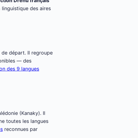
ction Drehu français
 linguistique des aires
 de départ. Il regroupe
ponibles — des
zon des 9 langues
édonie (Kanaky). Il
e toutes les langues
es
reconnues par