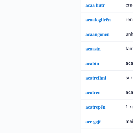
acaa hutr
cra
acaalogitrën
ren
acaangönen
uni
acaasin
fai
acabin
aca
acatreihni
sur
acatren
aca
acatrepën
1. 
ace gejë
maî