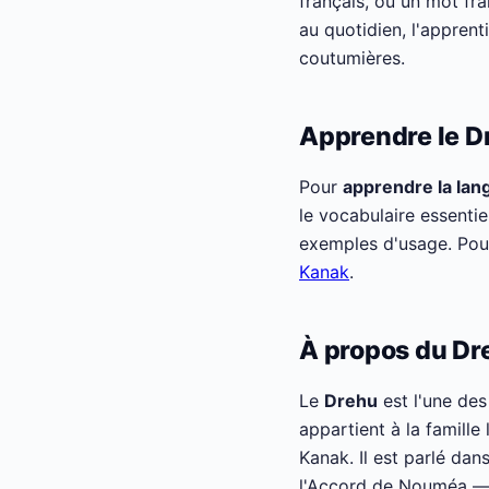
français, ou un mot fra
au quotidien, l'apprent
coutumières.
Apprendre le D
Pour
apprendre la la
le vocabulaire essenti
exemples d'usage. Pou
Kanak
.
À propos du Dr
Le
Drehu
est l'une des
appartient à la famille
Kanak. Il est parlé dans
l'Accord de Nouméa —