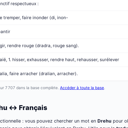
onctif respectueux :
re tremper, faire inonder (di, inon-
antir
gir, rendre rouge (dradra, rouge sang).
aië, 1. hisser, exhausser, rendre haut, rehausser, surélever
alia, faire arracher (dralian, arracher).
sur 7 707 dans la base complète.
Accéder à toute la base
.
ehu ↔ Français
ectionnelle : vous pouvez chercher un mot en
Drehu
pour ob