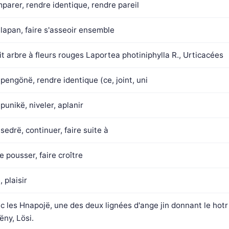
parer, rendre identique, rendre pareil
lapan, faire s'asseoir ensemble
it arbre à fleurs rouges Laportea photiniphylla R., Urticacées
pengönë, rendre identique (ce, joint, uni
punikë, niveler, aplanir
sedrë, continuer, faire suite à
re pousser, faire croître
, plaisir
c les Hnapojë, une des deux lignées d'ange jin donnant le hot
ëny, Lösi.