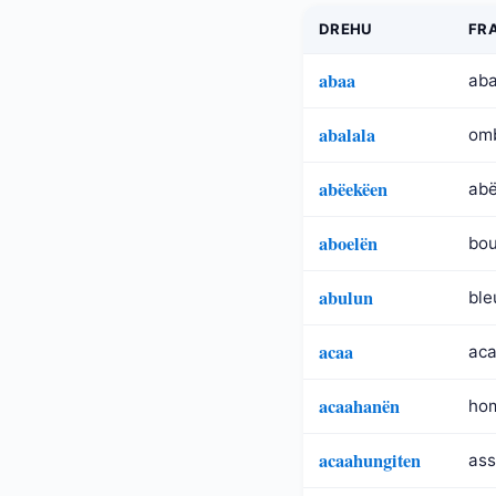
DREHU
FR
abaa
aba
abalala
omb
abëekëen
abë
aboelën
boui
abulun
ble
acaa
aca
acaahanën
ho
acaahungiten
ass