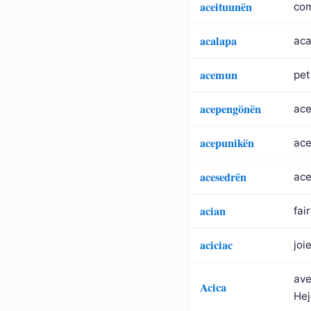
aceituunën
com
acalapa
aca
acemun
pet
acepengönën
ace
acepunikën
ace
acesedrën
ace
acian
fai
aciciac
joie
ave
Acica
Hej