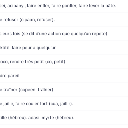
pei, acipanyi, faire enfler, faire gonfler, faire lever la pâte.
re refuser (cipaan, refuser).
sieurs fois (se dit d'une action que quelqu'un répète).
kötë, faire peur à quelqu'un
oco, rendre très petit (co, petit)
dre pareil
re traîner (copeen, traîner).
e jaillir, faire couler fort (cua, jaillir).
tille (hébreu). adasi, myrte (hébreu).