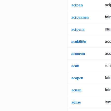
acipan
aci
acipaanen
fai
acipena
plu
acokötën
aco
acoocon
aco
acon
ren
acopen
fai
acuan
fair
adase
len