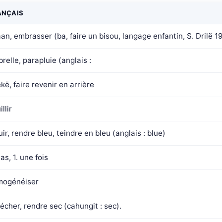
ANÇAIS
an, embrasser (ba, faire un bisou, langage enfantin, S. Drilë 1
relle, parapluie (anglais :
kë, faire revenir en arrière
llir
uir, rendre bleu, teindre en bleu (anglais : blue)
as, 1. une fois
mogénéiser
écher, rendre sec (cahungit : sec).