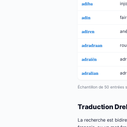
adiba
inj
adin
fai
adiren
ané
adradraan
rou
adraiën
adr
adralian
adr
Échantillon de 50 entrées 
Traduction Dr
La recherche est bidir