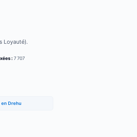
es Loyauté).
xées :
7 707
s en Drehu