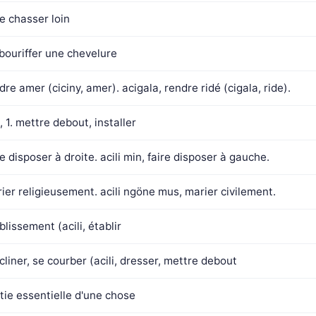
re chasser loin
ébouriffer une chevelure
dre amer (ciciny, amer). acigala, rendre ridé (cigala, ride).
l, 1. mettre debout, installer
re disposer à droite. acili min, faire disposer à gauche.
ier religieusement. acili ngöne mus, marier civilement.
blissement (acili, établir
ncliner, se courber (acili, dresser, mettre debout
tie essentielle d'une chose