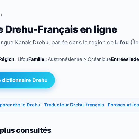
u
e Drehu-Français en ligne
langue Kanak Drehu, parlée dans la région de
Lifou
(Îl
Région :
Lifou
Famille :
Austronésienne > Océanique
Entrées inde
 dictionnaire Drehu
pprendre le Drehu
·
Traducteur Drehu-français
·
Phrases utile
 plus consultés