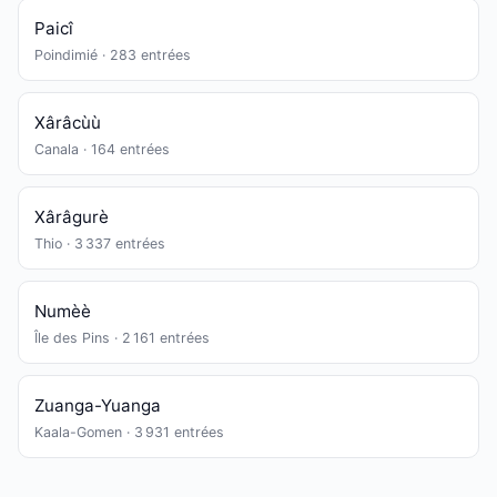
Paicî
Poindimié · 283 entrées
Xârâcùù
Canala · 164 entrées
Xârâgurè
Thio · 3 337 entrées
Numèè
Île des Pins · 2 161 entrées
Zuanga-Yuanga
Kaala-Gomen · 3 931 entrées