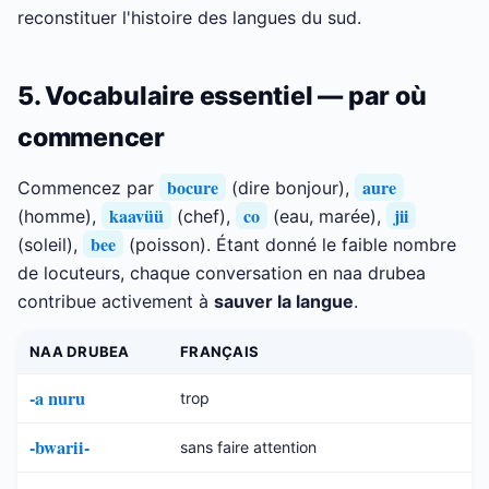
reconstituer l'histoire des langues du sud.
5. Vocabulaire essentiel — par où
commencer
bocure
aure
Commencez par
(dire bonjour),
kaavüü
co
jii
(homme),
(chef),
(eau, marée),
bee
(soleil),
(poisson). Étant donné le faible nombre
de locuteurs, chaque conversation en naa drubea
contribue activement à
sauver la langue
.
NAA DRUBEA
FRANÇAIS
-a nuru
trop
-bwarii-
sans faire attention