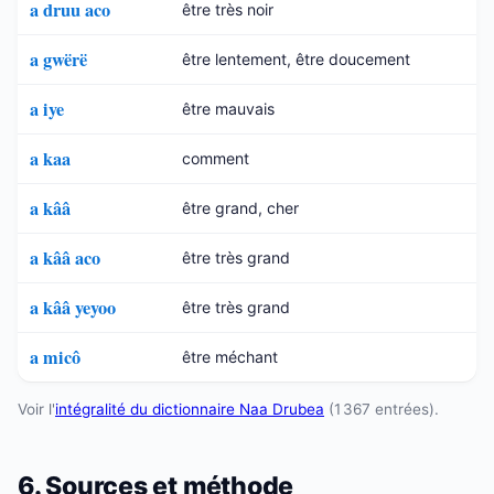
a druu aco
être très noir
a gwërë
être lentement, être doucement
a iye
être mauvais
a kaa
comment
a kââ
être grand, cher
a kââ aco
être très grand
a kââ yeyoo
être très grand
a micô
être méchant
Voir l'
intégralité du dictionnaire Naa Drubea
(1 367 entrées).
6. Sources et méthode