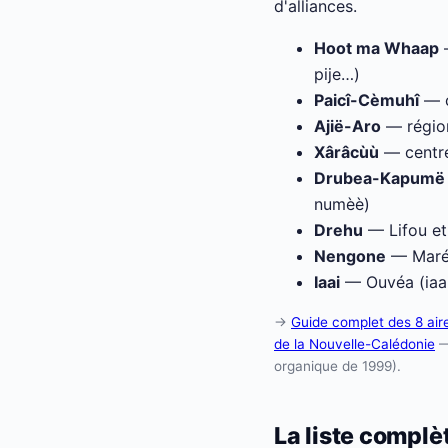
d'alliances.
Hoot ma Whaap
—
pije…)
Paicî-Cèmuhî
— c
Ajië-Aro
— région
Xârâcùù
— centre 
Drubea-Kapumë
numèè)
Drehu
— Lifou et
Nengone
— Maré
Iaai
— Ouvéa (iaai
→
Guide complet des 8 air
de la Nouvelle-Calédonie
— 
organique de 1999).
La liste compl