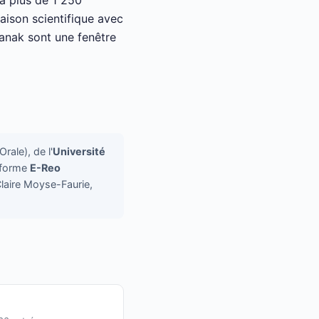
 à plus de 1 250
aison scientifique avec
 Kanak sont une fenêtre
rale), de l'
Université
eforme
E-Reo
Claire Moyse-Faurie,