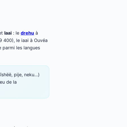
et
Iaai
: le
drehu
à
 400), le iaai à Ouvéa
e parmi les langues
shëë, pije, neku…)
eu de la