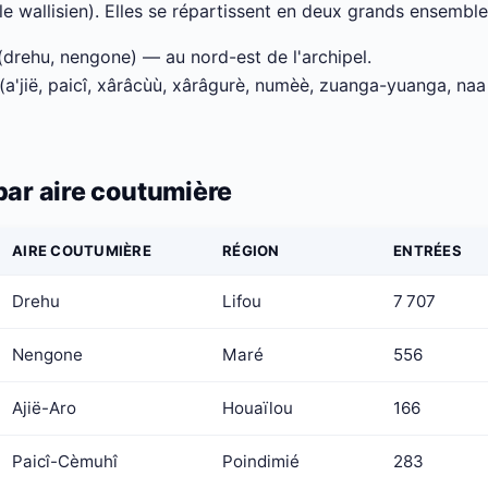
u le wallisien). Elles se répartissent en deux grands ensemble
drehu, nengone) — au nord-est de l'archipel.
(a'jië, paicî, xârâcùù, xârâgurè, numèè, zuanga-yuanga, na
par aire coutumière
AIRE COUTUMIÈRE
RÉGION
ENTRÉES
Drehu
Lifou
7 707
Nengone
Maré
556
Ajië-Aro
Houaïlou
166
Paicî-Cèmuhî
Poindimié
283