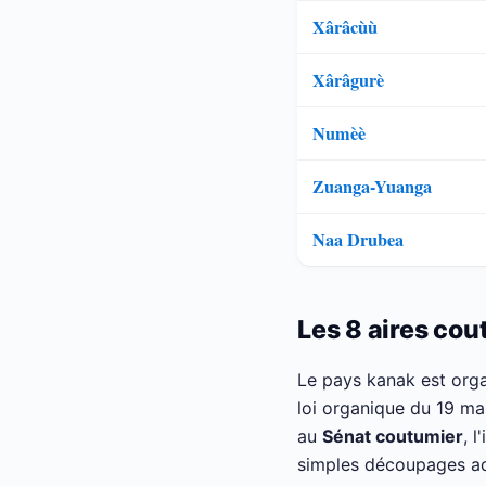
Xârâcùù
Xârâgurè
Numèè
Zuanga-Yuanga
Naa Drubea
Les 8 aires co
Le pays kanak est org
loi organique du 19 m
au
Sénat coutumier
, 
simples découpages adm