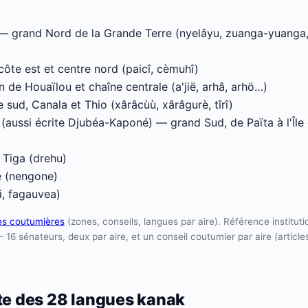
 grand Nord de la Grande Terre (nyelâyu, zuanga-yuanga, 
ôte est et centre nord (paicî, cèmuhî)
 de Houaïlou et chaîne centrale (a'jië, arhâ, arhö…)
sud, Canala et Thio (xârâcùù, xârâgurè, tîrî)
(aussi écrite Djubéa-Kaponé) — grand Sud, de Païta à l'Île
 Tiga (drehu)
 (nengone)
, fagauvea)
es coutumières
(zones, conseils, langues par aire). Référence instituti
16 sénateurs, deux par aire, et un conseil coutumier par aire (articles
ète des 28 langues kanak