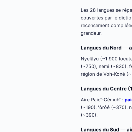
Les 28 langues se rép
couvertes par le dicti
recensement compilées 
grandeur.
Langues du Nord — a
Nyelâyu (~1 900 locut
(~750), nemi (~830), f
région de Voh-Koné (~
Langues du Centre (1
Aire Paicî-Cèmuhî :
pai
(~190), 'ôrôê (~370), n
(~390).
Langues du Sud — ai