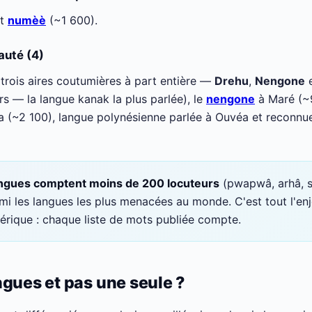
et
numèè
(~1 600).
auté (4)
rois aires coutumières à part entière —
Drehu
,
Nengone
rs — la langue kanak la plus parlée), le
nengone
à Maré (~9
a (~2 100), langue polynésienne parlée à Ouvéa et reconnu
angues comptent moins de 200 locuteurs
(pwapwâ, arhâ, sî
rmi les langues les plus menacées au monde. C'est tout l'enj
rique : chaque liste de mots publiée compte.
gues et pas une seule ?