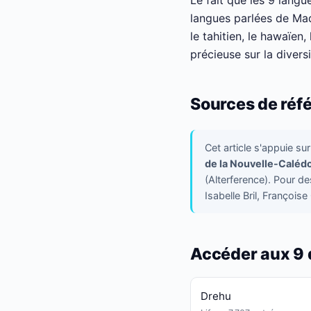
Le fait que les 9 langu
langues parlées de Mad
le tahitien, le hawaïen
précieuse sur la divers
Sources de réf
Cet article s'appuie su
de la Nouvelle-Caléd
(Alterference). Pour de
Isabelle Bril, Françoi
Accéder aux 9 
Drehu