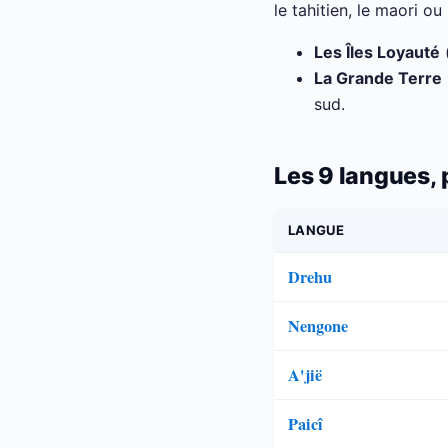
le tahitien, le maori o
Les Îles Loyauté
(
La Grande Terre
sud.
Les 9 langues, 
LANGUE
Drehu
Nengone
A'jië
Paicî