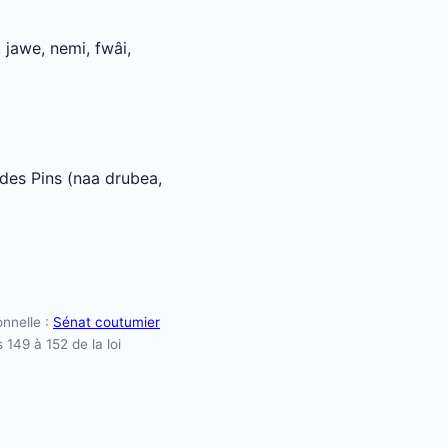
jawe, nemi, fwâi,
 des Pins (naa drubea,
onnelle :
Sénat coutumier
 149 à 152 de la loi