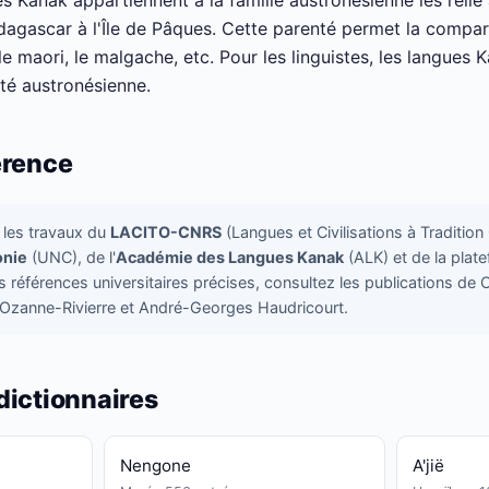
es Kanak appartiennent à la famille austronésienne les relie
agascar à l'Île de Pâques. Cette parenté permet la compar
, le maori, le malgache, etc. Pour les linguistes, les langues
ité austronésienne.
érence
r les travaux du
LACITO-CNRS
(Langues et Civilisations à Tradition O
onie
(UNC), de l'
Académie des Langues Kanak
(ALK) et de la plat
s références universitaires précises, consultez les publications de 
se Ozanne-Rivierre et André-Georges Haudricourt.
dictionnaires
Nengone
A'jië