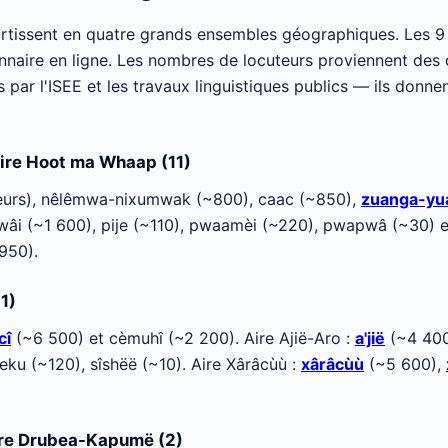
artissent en quatre grands ensembles géographiques. Les 
onnaire en ligne. Les nombres de locuteurs proviennent des
par l'ISEE et les travaux linguistiques publics — ils donne
ire Hoot ma Whaap (11)
eurs), nêlêmwa-nixumwak (~800), caac (~850),
zuanga-yu
wâi (~1 600), pije (~110), pwaamèi (~220), pwapwâ (~30) et
950).
1)
cî
(~6 500) et cèmuhî (~2 200). Aire Ajië-Aro :
a'jië
(~4 400
eku (~120), sîshëë (~10). Aire Xârâcùù :
xârâcùù
(~5 600),
re Drubea-Kapumë (2)