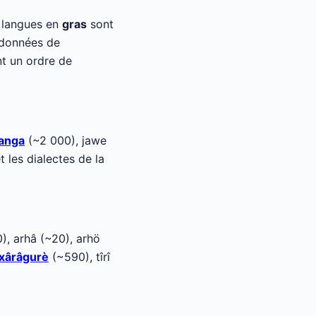
9 langues en
gras
sont
 données de
nt un ordre de
anga
(~2 000), jawe
 les dialectes de la
), arhâ (~20), arhö
xârâgurè
(~590), tîrî