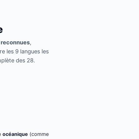
e
t reconnues
,
e les 9 langues les
mplète des 28.
e
océanique
(comme