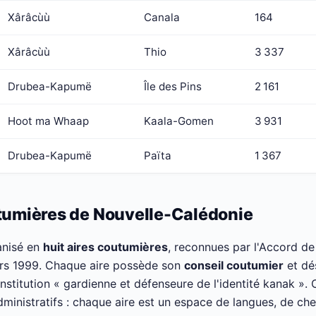
Xârâcùù
Canala
164
Xârâcùù
Thio
3 337
Drubea-Kapumë
Île des Pins
2 161
Hoot ma Whaap
Kaala-Gomen
3 931
Drubea-Kapumë
Païta
1 367
utumières de Nouvelle-Calédonie
anisé en
huit aires coutumières
, reconnues par l'Accord d
ars 1999. Chaque aire possède son
conseil coutumier
et dé
l'institution « gardienne et défenseure de l'identité kanak ».
inistratifs : chaque aire est un espace de langues, de chef