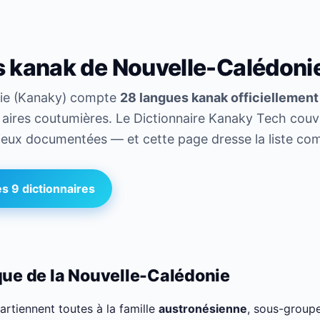
s kanak de Nouvelle-Calédoni
nie (Kanaky) compte
28 langues kanak officiellemen
it aires coutumières. Le Dictionnaire Kanaky Tech couvr
mieux documentées — et cette page dresse la liste co
s 9 dictionnaires
que de la Nouvelle-Calédonie
rtiennent toutes à la famille
austronésienne
, sous-group