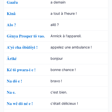
Gaaȓa
a demain
Kinâ
a tout à l'heure !
Alo ?
allô ?
Gènya Prosper tö vao.
Annick à l'appareil.
A’yè rha ôbùlôyi !
appelez une ambulance !
Âriké
bonjour
Ké tö pwara-i e !
bonne chance !
Na dö e !
bravo !
Na e.
c'est bien.
Na wê dö né e !
c'était délicieux !