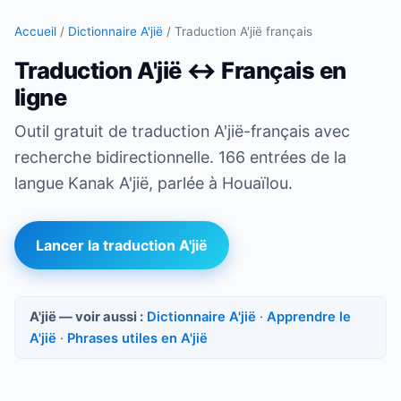
Accueil
/
Dictionnaire A'jië
/
Traduction A'jië français
Traduction A'jië ↔ Français en
ligne
Outil gratuit de traduction A'jië-français avec
recherche bidirectionnelle. 166 entrées de la
langue Kanak A'jië, parlée à Houaïlou.
Lancer la traduction A'jië
A'jië — voir aussi :
Dictionnaire A'jië
·
Apprendre le
A'jië
·
Phrases utiles en A'jië