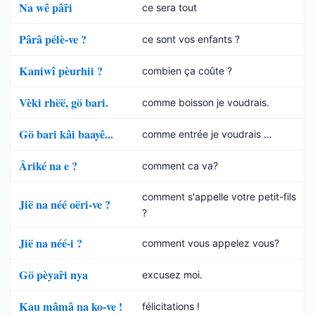
Na wê pâȓi
ce sera tout
Pârâ pélè-ve ?
ce sont vos enfants ?
Kaniwî pèurhii ?
combien ça coûte ?
Vèki rhëë, gö bari.
comme boisson je voudrais.
Gö bari kâi baayê...
comme entrée je voudrais ...
Âriké na e ?
comment ca va?
comment s'appelle votre petit-fils
Jië na néé oëri-ve ?
?
Jië na néé-i ?
comment vous appelez vous?
Gö pèyaȓi nya
excusez moi.
Kau mâmâ na ko-ve !
félicitations !