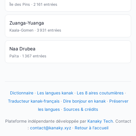
Île des Pins · 2 161 entrées
Zuanga-Yuanga
Kaala-Gomen · 3 931 entrées
Naa Drubea
Païta · 1 367 entrées
Dictionnaire
·
Les langues kanak
·
Les 8 aires coutumières
·
Traducteur kanak-français
·
Dire bonjour en kanak
·
Préserver
les langues
·
Sources & crédits
Plateforme indépendante développée par
Kanaky Tech
. Contact
:
contact@kanaky.xyz
·
Retour à l'accueil