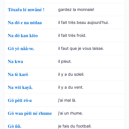
Töxaȓa lé mwâné !
gardez la monnaie!
Na dö e na nédaa
il fait très beau aujourd'hui.
Na dö kau kièo
il fait très froid.
Gö yè nââ-ve.
il faut que je vous laisse.
Na kwa
il pleut.
Na tè karè
il y a du soleil.
Na wii kayâ.
il y a du vent.
Gö pèii rö-a
j'ai mal là.
Gö waa pèii né rhume
j'ai un rhume.
Gö ûû.
je fais du football.