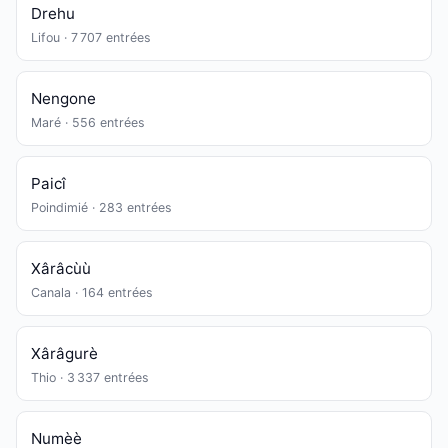
Drehu
Lifou · 7 707 entrées
Nengone
Maré · 556 entrées
Paicî
Poindimié · 283 entrées
Xârâcùù
Canala · 164 entrées
Xârâgurè
Thio · 3 337 entrées
Numèè