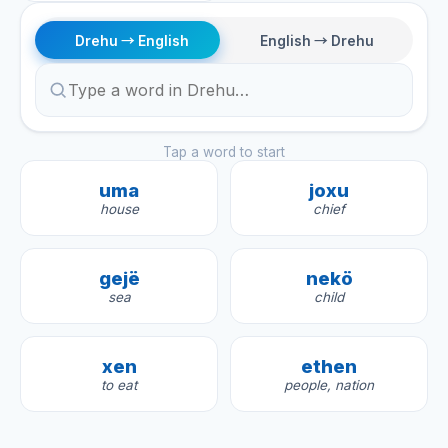
Drehu → English
English → Drehu
Tap a word to start
uma
joxu
house
chief
gejë
nekö
sea
child
xen
ethen
to eat
people, nation