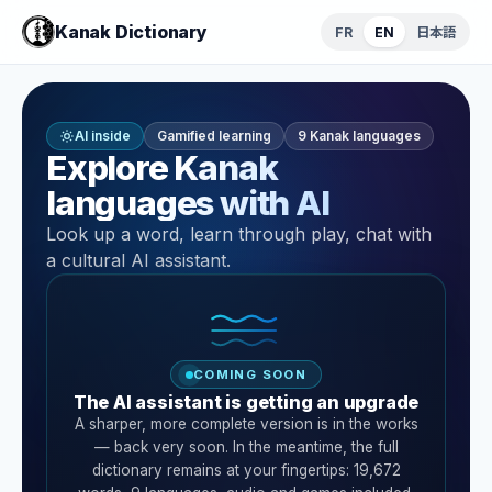
Kanak Dictionary
FR
EN
日本語
AI inside
Gamified learning
9 Kanak languages
Explore Kanak
languages with AI
Look up a word, learn through play, chat with
a cultural AI assistant.
COMING SOON
The AI assistant is getting an upgrade
A sharper, more complete version is in the works
— back very soon. In the meantime, the full
dictionary remains at your fingertips: 19,672