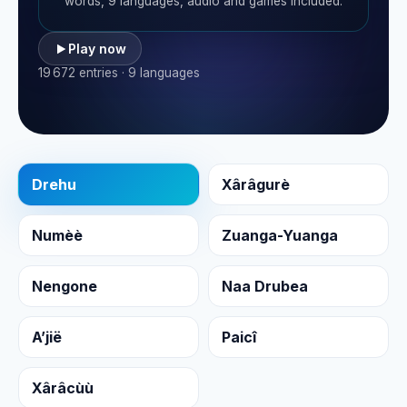
words, 9 languages, audio and games included.
Play now
19 672 entries · 9 languages
Drehu
Xârâgurè
Numèè
Zuanga-Yuanga
Nengone
Naa Drubea
A’jië
Paicî
Xârâcùù