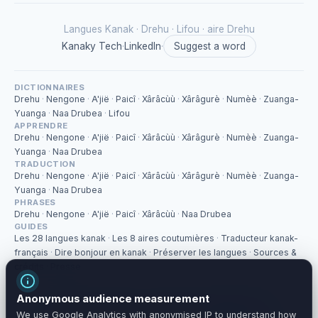
Langues Kanak ·
Drehu
·
Lifou · aire Drehu
Kanaky Tech
·
LinkedIn
·
Suggest a word
DICTIONNAIRES
Drehu
·
Nengone
·
A'jië
·
Paicî
·
Xârâcùù
·
Xârâgurè
·
Numèè
·
Zuanga-
Yuanga
·
Naa Drubea
·
Lifou
APPRENDRE
Drehu
·
Nengone
·
A'jië
·
Paicî
·
Xârâcùù
·
Xârâgurè
·
Numèè
·
Zuanga-
Yuanga
·
Naa Drubea
TRADUCTION
Drehu
·
Nengone
·
A'jië
·
Paicî
·
Xârâcùù
·
Xârâgurè
·
Numèè
·
Zuanga-
Yuanga
·
Naa Drubea
PHRASES
Drehu
·
Nengone
·
A'jië
·
Paicî
·
Xârâcùù
·
Naa Drubea
GUIDES
Les 28 langues kanak
·
Les 8 aires coutumières
·
Traducteur kanak-
français
·
Dire bonjour en kanak
·
Préserver les langues
·
Sources &
crédits
·
Presse
Anonymous audience measurement
Independent platform developed by
Kanaky Tech
.
We use Google Analytics with anonymised IP to understand how
Sources: LACITO-CNRS · University of New Caledonia · E-Reo